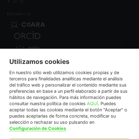
Miembro de:
Utilizamos cookies
Nodo Regional
En nuestro sitio web utilizamos cookies propias y de
terceros para finalidades analíticas mediante el análisis
del tráfico web y personalizar el contenido mediante sus
NextGenerationEU
preferencias en base a un perfil elaborado a partir de sus
hábitos de navegación. Para más información puedes
consultar nuestra política de cookies
AQUÍ
. Puedes
aceptar todas las cookies mediante el botón "Aceptar" o
puedes aceptarlas de forma concreta, modificar su
La Fundación Séneca-Agencia de Ciencia y Tecnología de la Región de Murcia es una
selección o rechazar su uso pulsando en
entidad sin ánimo de lucro, bajo forma de fundación del sector público autonómico, inscrita
Configuración de Cookies
con el número 1-15 en el Registro de Fundaciones de la Región de Murcia.