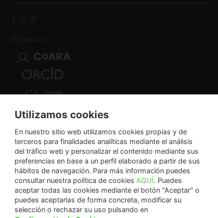
Miembro de:
Utilizamos cookies
Nodo Regional
En nuestro sitio web utilizamos cookies propias y de
terceros para finalidades analíticas mediante el análisis
del tráfico web y personalizar el contenido mediante sus
NextGenerationEU
preferencias en base a un perfil elaborado a partir de sus
hábitos de navegación. Para más información puedes
consultar nuestra política de cookies
AQUÍ
. Puedes
aceptar todas las cookies mediante el botón "Aceptar" o
puedes aceptarlas de forma concreta, modificar su
La Fundación Séneca-Agencia de Ciencia y Tecnología de la Región de Murcia es una
selección o rechazar su uso pulsando en
entidad sin ánimo de lucro, bajo forma de fundación del sector público autonómico, inscrita