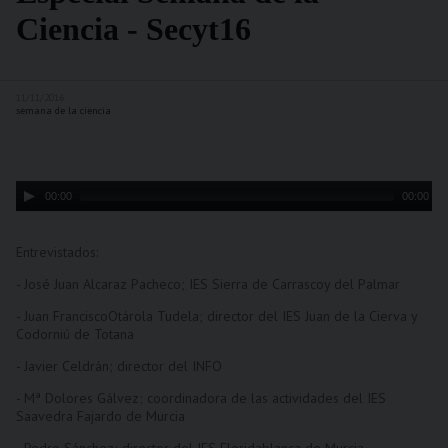
Ciencia - Secyt16
11/11/2016
semana de la ciencia
Audio
00:00
00:00
Player
Entrevistados:
- José Juan Alcaraz Pacheco; IES Sierra de Carrascoy del Palmar
- Juan FranciscoOtárola Tudela; director del IES Juan de la Cierva y
Codorniú de Totana
- Javier Celdrán; director del INFO
- Mª Dolores Gálvez; coordinadora de las actividades del IES
Saavedra Fajardo de Murcia