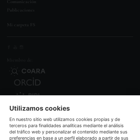
Comunicación
Publicaciones
Mi carpeta FS
Miembro de:
Utilizamos cookies
Nodo Regional
En nuestro sitio web utilizamos cookies propias y de
terceros para finalidades analíticas mediante el análisis
del tráfico web y personalizar el contenido mediante sus
NextGenerationEU
preferencias en base a un perfil elaborado a partir de sus