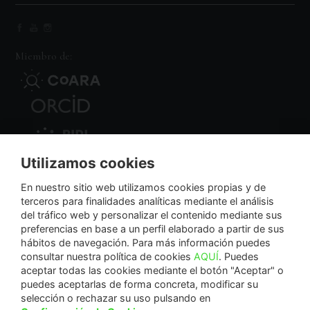
Miembro de:
Utilizamos cookies
Nodo Regional
En nuestro sitio web utilizamos cookies propias y de
terceros para finalidades analíticas mediante el análisis
del tráfico web y personalizar el contenido mediante sus
NextGenerationEU
preferencias en base a un perfil elaborado a partir de sus
hábitos de navegación. Para más información puedes
consultar nuestra política de cookies
AQUÍ
. Puedes
aceptar todas las cookies mediante el botón "Aceptar" o
puedes aceptarlas de forma concreta, modificar su
La Fundación Séneca-Agencia de Ciencia y Tecnología de la Región de Murcia es una
selección o rechazar su uso pulsando en
entidad sin ánimo de lucro, bajo forma de fundación del sector público autonómico, inscrita