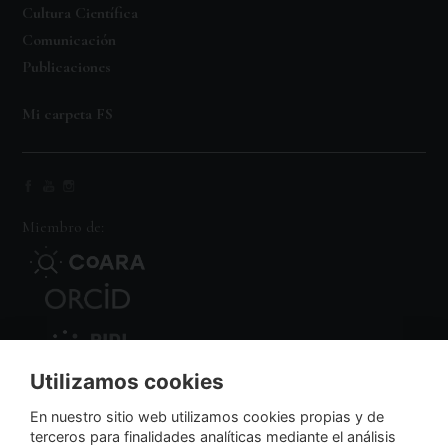
Cultura Científica
Comunicación
Publicaciones
Mi carpeta FS
Miembro de:
Utilizamos cookies
Nodo Regional
En nuestro sitio web utilizamos cookies propias y de
terceros para finalidades analíticas mediante el análisis