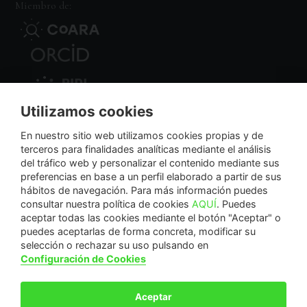
Miembro de:
Utilizamos cookies
Nodo Regional
En nuestro sitio web utilizamos cookies propias y de
terceros para finalidades analíticas mediante el análisis
del tráfico web y personalizar el contenido mediante sus
NextGenerationEU
preferencias en base a un perfil elaborado a partir de sus
hábitos de navegación. Para más información puedes
consultar nuestra política de cookies
AQUÍ
. Puedes
aceptar todas las cookies mediante el botón "Aceptar" o
puedes aceptarlas de forma concreta, modificar su
La Fundación Séneca-Agencia de Ciencia y Tecnología de la Región de Murcia es una
selección o rechazar su uso pulsando en
entidad sin ánimo de lucro, bajo forma de fundación del sector público autonómico, inscrita
Configuración de Cookies
con el número 1-15 en el Registro de Fundaciones de la Región de Murcia.
Calle Manresa, 5, Entlo. 30004. Murcia, España | +34 968 222 971 | seneca@fseneca.es
Aceptar