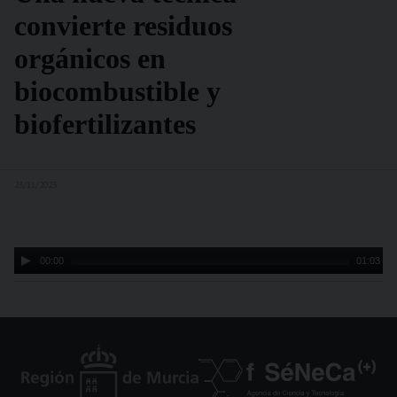
convierte residuos
orgánicos en
biocombustible y
biofertilizantes
23/11/2023
Audio
00:00
01:03
Player