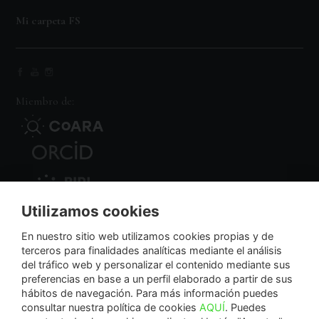
Mi carpeta FS
Miembro de:
Utilizamos cookies
Nodo Regional
En nuestro sitio web utilizamos cookies propias y de
terceros para finalidades analíticas mediante el análisis
del tráfico web y personalizar el contenido mediante sus
NextGenerationEU
preferencias en base a un perfil elaborado a partir de sus
hábitos de navegación. Para más información puedes
consultar nuestra política de cookies
AQUÍ
. Puedes