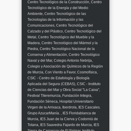
Centro Tecnológico de la Construcción, Centro
Tecnológico de la Energía y del Medio
Ambiente, Centro Tecnológico de las
Tecnologías de la Información y las
Comunicaciones, Centro Tecnológico del
Calzado y del Plástico, Centro Tecnológico del
Metal, Centro Tecnológico del Mueble y la
Madera, Centro Tecnológico del Mármol y la
Piedra, Centro Tecnológico Nacional de la
Conserva y Alimentación, Centro Tecnológico
Naval y del Mar, Colegio Antonio Nebrija,
Colegio y Asociación de Químicos de la Región
de Murcia, Con Viento a Favor, Cosmofísica,
CSIC - Centro de Edafología y Biología
Aplicada del Segura (CEBAS), CSIC - Instituto
de Ciencias del Mar y Obra Social "La Caixa",
Festival Titeremurcia, Fundación Integra,
Fundación Séneca, Hospital Universitario
Virgen de la Arrixaca, Iberdrola, IES Cascales.
Grupo AzucarManía. , IES Floridablanca de
Murcia, IES Juan de la Cierva y Codorniú de
Totana, IES Saavedra Fajardo de Murcia, IES
Sierra de Carrascoy de El Palmar, Instituto