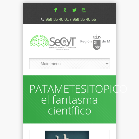
F
G
L
X
968 35 40 01 / 968 35 40 56
PATAMETESITOPICO
el fantasma
científico