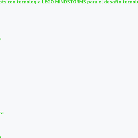
obots con tecnología LEGO MINDSTORMS para el desafío tecno
s
ca
a