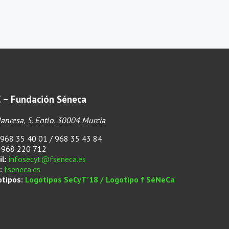
 – Fundación Séneca
anresa, 5. Entlo. 30004 Murcia
968 35 40 01 / 968 35 43 84
968 220 712
l:
infosecyt@fseneca.es
:
fseneca.es
otipos:
Logotipos SeCyT’18 /
Logotipo f SéNeCa