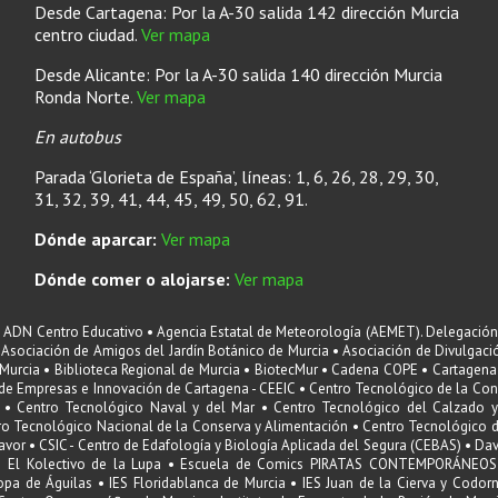
Desde Cartagena: Por la A-30 salida 142 dirección Murcia
centro ciudad.
Ver mapa
Desde Alicante: Por la A-30 salida 140 dirección Murcia
Ronda Norte.
Ver mapa
En autobus
Parada ‘Glorieta de España’, líneas: 1, 6, 26, 28, 29, 30,
31, 32, 39, 41, 44, 45, 49, 50, 62, 91.
Dónde aparcar:
Ver mapa
Dónde comer o alojarse:
Ver mapa
 ADN Centro Educativo • Agencia Estatal de Meteorología (AEMET). Delegación 
 Asociación de Amigos del Jardín Botánico de Murcia • Asociación de Divulgació
Murcia • Biblioteca Regional de Murcia • BiotecMur • Cadena COPE • Cartagena
de Empresas e Innovación de Cartagena - CEEIC • Centro Tecnológico de la Con
 • Centro Tecnológico Naval y del Mar • Centro Tecnológico del Calzado y 
 Tecnológico Nacional de la Conserva y Alimentación • Centro Tecnológico del
or • CSIC - Centro de Edafología y Biología Aplicada del Segura (CEBAS) • David
llo • El Kolectivo de la Lupa • Escuela de Comics PIRATAS CONTEMPORÁNEO
uropa de Águilas • IES Floridablanca de Murcia • IES Juan de la Cierva y Codor