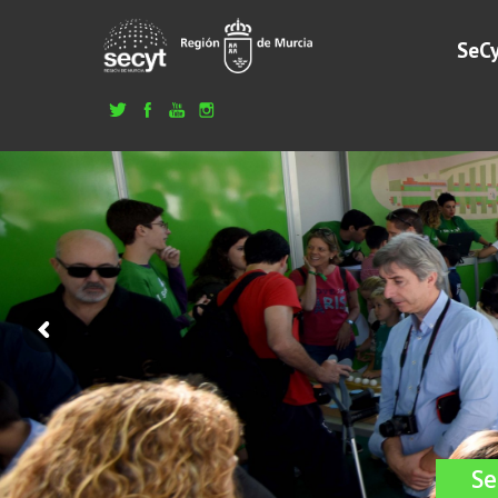
SeC
Se