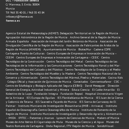
UCC – Fundación Séneca
C/ Manresa, 5. Entlo. 30004
Murcia
Tlf: 968 35 40 01 / 968 35 43 84
infosecyt@fseneca.es
fseneca.es
Agencia Estatal de Meteorología (AEMET). Delegación Territorial en la Región de Murcia ·
Agrupación Astronómica de la Región de Murcia · Archivo General de la Región de Murcia ·
Armada Española · Asociación de Amigos del Jardín Botánico de Murcia · Asociación de
Divulgación Científica de la Región de Murcia · Asociación de Fabricantes de Áridos de la
Región de Murcia (AFAREM) · Ayuntamiento de Murcia · BiotecMur · Cadena COPE ·
Cartagena Puerto de Culturas · Centro Europeo de Empresas e Innovación de Murcia –
CEEIM · Centro Europeo de Empresas e Innovación de Cartagena – CEEIC · Centro
Tecnológico de la Construcción · Centro Tecnológico del Metal · Centro Tecnológico de las
Tecnologías de la Información y las Comunicaciones · Centro Tecnológico Naval y del Mar ·
Centro Tecnológico del Calzado y del Plástico · Centro Tecnológico de la Energía y el Medio
Ambiente · Centro Tecnológico del Mueble y la Madera · Centro Tecnológico Nacional de la
Conserva y Alimentación · Centro Tecnológico del Mármol, Piedra y Materiales · Cocina Kids
· Colegio Oficial y Asociación de Químicos de Murcia · Conectados · Convientoafavor · CSIC –
Centro de Edafología y Biología Aplicada del Segura (CEBAS) · David Meseguer · Dirección
General de Energía, Actividad Industrial y Minera · Educa Ciencia · El Cable Amarillo · El
Kolectivo de la Lupa · Fundación Integra · Fundación Repsol · Hospital Universitario Virgen
de la Arrixaca · IES Europa de Águilas · IES Floridablanca de Murcia · IES Juan de la Cierva
y Codorniú de Totana · IES Saavedra Fajardo de Murcia · IES Sierra de Carrascoy de El
Palmar · Instituto Murciano de Investigación Biosanitaria (IMIB – Arrixaca) · Instituto
Español de Oceanografía. Centro Oceanográfico de Murcia · Instituto de Fomento de la
Región de Murcia · Instituto Murciano de Investigación y Desarrollo Agrario y Alimentario
– IMIDA · IPITEC – Patentes y marcas · Lyceum de Ciencias de Murcia · Makers of Murcia ·
Museo de Arte Ibérico El Cigarralejo de Mula · Museo de la Ciencia y el Agua · Museo del
Teatro Romano de Cartagena · Onda Regional /7TV Región de Murcia · SonidoVisual ·