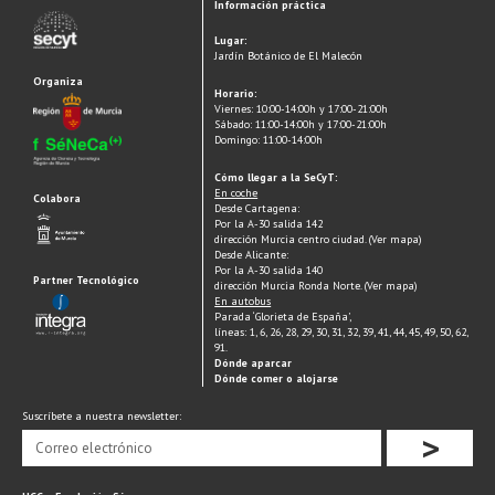
Información práctica
Lugar:
Jardín Botánico de El Malecón
Organiza
Horario:
Viernes: 10:00-14:00h y 17:00-21:00h
Sábado: 11:00-14:00h y 17:00-21:00h
Domingo: 11:00-14:00h
Cómo llegar a la SeCyT:
En coche
Colabora
Desde Cartagena:
Por la A-30 salida 142
dirección Murcia centro ciudad. (Ver mapa)
Desde Alicante:
Por la A-30 salida 140
Partner Tecnológico
dirección Murcia Ronda Norte. (Ver mapa)
En autobus
Parada ‘Glorieta de España’,
líneas: 1, 6, 26, 28, 29, 30, 31, 32, 39, 41, 44, 45, 49, 50, 62,
91.
Dónde aparcar
Dónde comer o alojarse
Suscríbete a nuestra newsletter:
>