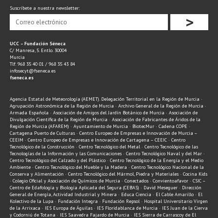
Suscríbete a nuestra newsletter:
>
UCC – Fundación Séneca
C/ Manresa, 5. Entlo. 30004
Murcia
Tlf: 968 35 40 01 / 968 35 43 84
infosecyt@fseneca.es
fseneca.es
Agencia Estatal de Meteorología (AEMET). Delegación Territorial en la Región de Murcia ·
Agrupación Astronómica de la Región de Murcia · Archivo General de la Región de Murcia ·
Armada Española · Asociación de Amigos del Jardín Botánico de Murcia · Asociación de
Divulgación Científica de la Región de Murcia · Asociación de Fabricantes de Áridos de la
Región de Murcia (AFAREM) · Ayuntamiento de Murcia · BiotecMur · Cadena COPE ·
Cartagena Puerto de Culturas · Centro Europeo de Empresas e Innovación de Murcia –
CEEIM · Centro Europeo de Empresas e Innovación de Cartagena – CEEIC · Centro
Tecnológico de la Construcción · Centro Tecnológico del Metal · Centro Tecnológico de las
Tecnologías de la Información y las Comunicaciones · Centro Tecnológico Naval y del Mar ·
Centro Tecnológico del Calzado y del Plástico · Centro Tecnológico de la Energía y el Medio
Ambiente · Centro Tecnológico del Mueble y la Madera · Centro Tecnológico Nacional de la
Conserva y Alimentación · Centro Tecnológico del Mármol, Piedra y Materiales · Cocina Kids
· Colegio Oficial y Asociación de Químicos de Murcia · Conectados · Convientoafavor · CSIC –
Centro de Edafología y Biología Aplicada del Segura (CEBAS) · David Meseguer · Dirección
General de Energía, Actividad Industrial y Minera · Educa Ciencia · El Cable Amarillo · El
Kolectivo de la Lupa · Fundación Integra · Fundación Repsol · Hospital Universitario Virgen
de la Arrixaca · IES Europa de Águilas · IES Floridablanca de Murcia · IES Juan de la Cierva
y Codorniú de Totana · IES Saavedra Fajardo de Murcia · IES Sierra de Carrascoy de El