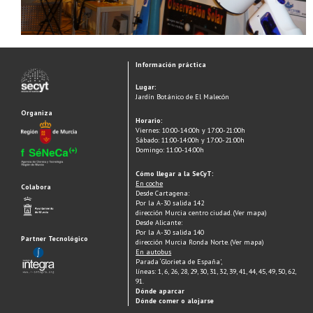
Información práctica
Lugar:
Jardín Botánico de El Malecón
Organiza
Horario:
Viernes: 10:00-14:00h y 17:00-21:00h
Sábado: 11:00-14:00h y 17:00-21:00h
Domingo: 11:00-14:00h
Cómo llegar a la SeCyT:
En coche
Colabora
Desde Cartagena:
Por la A-30 salida 142
dirección Murcia centro ciudad. (Ver mapa)
Desde Alicante:
Por la A-30 salida 140
Partner Tecnológico
dirección Murcia Ronda Norte. (Ver mapa)
En autobus
Parada ‘Glorieta de España’,
líneas: 1, 6, 26, 28, 29, 30, 31, 32, 39, 41, 44, 45, 49, 50, 62,
91.
Dónde aparcar
Dónde comer o alojarse