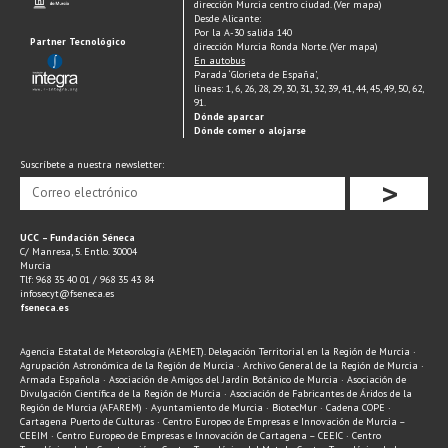
dirección Murcia centro ciudad. (Ver mapa)
Desde Alicante:
Por la A-30 salida 140
Partner Tecnológico
dirección Murcia Ronda Norte. (Ver mapa)
En autobus
Parada ‘Glorieta de España’,
líneas: 1, 6, 26, 28, 29, 30, 31, 32, 39, 41, 44, 45, 49, 50, 62,
91.
Dónde aparcar
Dónde comer o alojarse
Suscríbete a nuestra newsletter:
>
UCC – Fundación Séneca
C/ Manresa, 5. Entlo. 30004
Murcia
Tlf: 968 35 40 01 / 968 35 43 84
infosecyt@fseneca.es
fseneca.es
Agencia Estatal de Meteorología (AEMET). Delegación Territorial en la Región de Murcia ·
Agrupación Astronómica de la Región de Murcia · Archivo General de la Región de Murcia ·
Armada Española · Asociación de Amigos del Jardín Botánico de Murcia · Asociación de
Divulgación Científica de la Región de Murcia · Asociación de Fabricantes de Áridos de la
Región de Murcia (AFAREM) · Ayuntamiento de Murcia · BiotecMur · Cadena COPE ·
Cartagena Puerto de Culturas · Centro Europeo de Empresas e Innovación de Murcia –
CEEIM · Centro Europeo de Empresas e Innovación de Cartagena – CEEIC · Centro