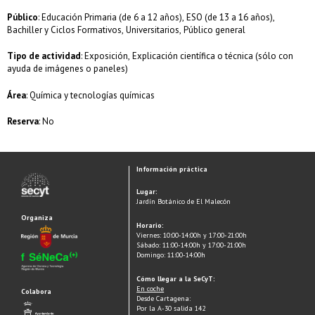
Público
: Educación Primaria (de 6 a 12 años), ESO (de 13 a 16 años),
Bachiller y Ciclos Formativos, Universitarios, Público general
Tipo de actividad
: Exposición, Explicación científica o técnica (sólo con
ayuda de imágenes o paneles)
Área
: Química y tecnologías químicas
Reserva
: No
Información práctica
Lugar:
Jardín Botánico de El Malecón
Organiza
Horario:
Viernes: 10:00-14:00h y 17:00-21:00h
Sábado: 11:00-14:00h y 17:00-21:00h
Domingo: 11:00-14:00h
Cómo llegar a la SeCyT:
En coche
Colabora
Desde Cartagena:
Por la A-30 salida 142