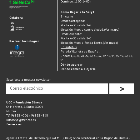
Domingo: 11:00-14:00h
Cómo llegar a la SeCyT:
En coche
Colabora
Desde Cartagena:
Por la A-30 salida 142
dirección Murcia centro ciudad. (Ver mapa)
Desde Alicante:
Por la A-30 salida 140
Partner Tecnológico
dirección Murcia Ronda Norte. (Ver mapa)
En autobus
Parada ‘Glorieta de España’,
líneas: 1, 6, 26, 28, 29, 30, 31, 32, 39, 41, 44, 45, 49, 50, 62,
91.
Dónde aparcar
Dónde comer o alojarse
Suscríbete a nuestra newsletter:
>
UCC – Fundación Séneca
C/ Manresa, 5. Entlo. 30004
Murcia
Tlf: 968 35 40 01 / 968 35 43 84
infosecyt@fseneca.es
fseneca.es
Agencia Estatal de Meteorología (AEMET). Delegación Territorial en la Región de Murcia ·