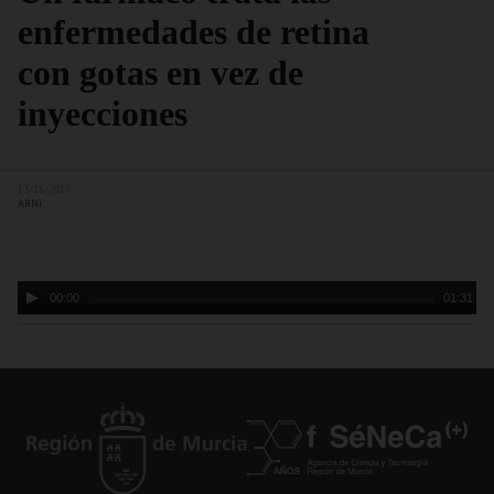
enfermedades de retina
con gotas en vez de
inyecciones
13/11/2017
ARNi
Audio
00:00
01:31
Player