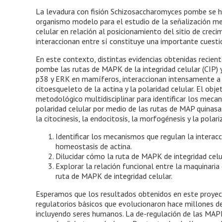
La levadura con fisión Schizosaccharomyces pombe se h
organismo modelo para el estudio de la señalización med
celular en relación al posicionamiento del sitio de crec
interaccionan entre sí constituye una importante cuesti
En este contexto, distintas evidencias obtenidas recien
pombe las rutas de MAPK de la integridad celular (CIP) 
p38 y ERK en mamíferos, interaccionan intensamente a n
citoesqueleto de la actina y la polaridad celular. El obj
metodológico multidisciplinar para identificar los mecan
polaridad celular por medio de las rutas de MAP quinasas
la citocinesis, la endocitosis, la morfogénesis y la pola
Identificar los mecanismos que regulan la interacc
homeostasis de actina.
Dilucidar cómo la ruta de MAPK de integridad celu
Explorar la relación funcional entre la maquinaria
ruta de MAPK de integridad celular.
Esperamos que los resultados obtenidos en este proyec
regulatorios básicos que evolucionaron hace millones d
incluyendo seres humanos. La de-regulación de las MAPK