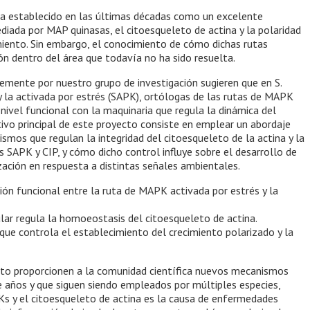
a establecido en las últimas décadas como un excelente
iada por MAP quinasas, el citoesqueleto de actina y la polaridad
imiento. Sin embargo, el conocimiento de cómo dichas rutas
ón dentro del área que todavía no ha sido resuelta.
temente por nuestro grupo de investigación sugieren que en S.
y la activada por estrés (SAPK), ortólogas de las rutas de MAPK
ivel funcional con la maquinaria que regula la dinámica del
etivo principal de este proyecto consiste en emplear un abordaje
ismos que regulan la integridad del citoesqueleto de la actina y la
 SAPK y CIP, y cómo dicho control influye sobre el desarrollo de
rización en respuesta a distintas señales ambientales.
ión funcional entre la ruta de MAPK activada por estrés y la
lar regula la homoeostasis del citoesqueleto de actina.
 que controla el establecimiento del crecimiento polarizado y la
to proporcionen a la comunidad científica nuevos mecanismos
e años y que siguen siendo empleados por múltiples especies,
s y el citoesqueleto de actina es la causa de enfermedades