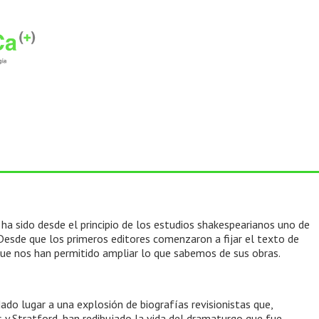
ha sido desde el principio de los estudios shakespearianos uno de
. Desde que los primeros editores comenzaron a fijar el texto de
s que nos han permitido ampliar lo que sabemos de sus obras.
ado lugar a una explosión de biografías revisionistas que,
y Stratford, han redibujado la vida del dramaturgo que fue