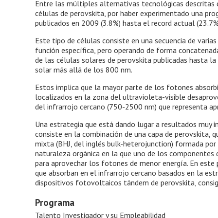
Entre las múltiples alternativas tecnológicas descritas
células de perovskita, por haber experimentado una pro
publicados en 2009 (3.8%) hasta el record actual (23.7%
Este tipo de células consiste en una secuencia de vari
función específica, pero operando de forma concatenada
de las células solares de perovskita publicadas hasta la
solar más allá de los 800 nm.
Estos implica que la mayor parte de los fotones absorbi
localizados en la zona del ultravioleta-visible desapro
del infrarrojo cercano (750-2500 nm) que representa a
Una estrategia que está dando lugar a resultados muy 
consiste en la combinación de una capa de perovskita, 
mixta (BHJ, del inglés bulk-heterojunction) formada por
naturaleza orgánica en la que uno de los componentes d
para aprovechar los fotones de menor energía. En este 
que absorban en el infrarrojo cercano basados en la es
dispositivos fotovoltaicos tándem de perovskita, consig
Programa
Talento Investigador y su Empleabilidad