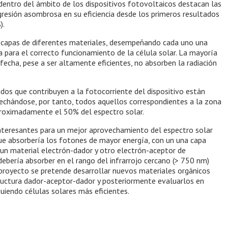
 dentro del ámbito de los dispositivos fotovoltaicos destacan las
gresión asombrosa en su eficiencia desde los primeros resultados
).
as capas de diferentes materiales, desempeñando cada uno una
 para el correcto funcionamiento de la célula solar. La mayoría
 fecha, pese a ser altamente eficientes, no absorben la radiación
dos que contribuyen a la fotocorriente del dispositivo están
vechándose, por tanto, todos aquellos correspondientes a la zona
proximadamente el 50% del espectro solar.
interesantes para un mejor aprovechamiento del espectro solar
que absorbería los fotones de mayor energía, con un una capa
 un material electrón-dador y otro electrón-aceptor de
ebería absorber en el rango del infrarrojo cercano (> 750 nm)
proyecto se pretende desarrollar nuevos materiales orgánicos
tructura dador-aceptor-dador y posteriormente evaluarlos en
uiendo células solares más eficientes.