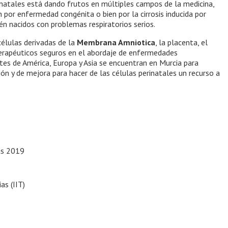
rinatales está dando frutos en múltiples campos de la medicina,
n por enfermedad congénita o bien por la cirrosis inducida por
én nacidos con problemas respiratorios serios.
células derivadas de la
Membrana Amniotica
, la placenta, el
terapéuticos seguros en el abordaje de enfermedades
tes de América, Europa y Asia se encuentran en Murcia para
ón y de mejora para hacer de las células perinatales un recurso a
cas 2019
as (IIT)