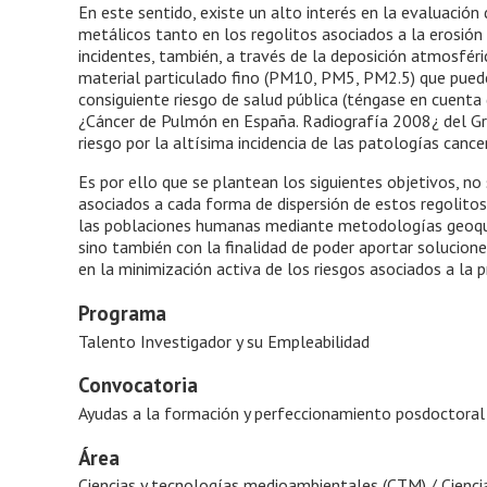
En este sentido, existe un alto interés en la evaluación
metálicos tanto en los regolitos asociados a la erosión
incidentes, también, a través de la deposición atmosféri
material particulado fino (PM10, PM5, PM2.5) que puede
consiguiente riesgo de salud pública (téngase en cuenta
¿Cáncer de Pulmón en España. Radiografía 2008¿ del 
riesgo por la altísima incidencia de las patologías cance
Es por ello que se plantean los siguientes objetivos, no
asociados a cada forma de dispersión de estos regolito
las poblaciones humanas mediante metodologías geoquím
sino también con la finalidad de poder aportar solucione
en la minimización activa de los riesgos asociados a la
Programa
Talento Investigador y su Empleabilidad
Convocatoria
Ayudas a la formación y perfeccionamiento posdoctoral
Área
Ciencias y tecnologías medioambientales (CTM) / Ciencias