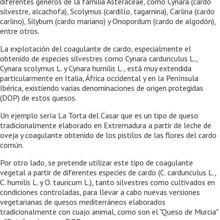
diferentes géneros de la familia Asteraceae, como Cynara (cardo
silvestre, alcachofa), Scolymus (cardillo, tagarnina), Carlina (cardo
carlino), Silybum (cardo mariano) y Onopordum (cardo de algodón),
entre otros.
La explotación del coagulante de cardo, especialmente el
obtenido de especies silvestres como Cynara cardunculus L.,
Cynara scolymus L. y Cynara humilis L., está muy extendida
particularmente en Italia, África occidental y en la Península
Ibérica, existiendo varias denominaciones de origen protegidas
(DOP) de estos quesos.
Un ejemplo sería La Torta del Casar que es un tipo de queso
tradicionalmente elaborado en Extremadura a partir de leche de
oveja y coagulante obtenido de los pistilos de las flores del cardo
común.
Por otro lado, se pretende utilizar este tipo de coagulante
vegetal a partir de diferentes especies de cardo (C. cardunculus L.,
C. humilis L. y O. tauricum L.), tanto silvestres como cultivados en
condiciones controladas, para llevar a cabo nuevas versiones
vegetarianas de quesos mediterráneos elaborados
tradicionalmente con cuajo animal, como son el "Queso de Murcia"