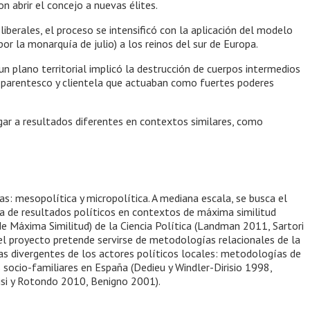
 abrir el concejo a nuevas élites.
iberales, el proceso se intensificó con la aplicación del modelo
or la monarquía de julio) a los reinos del sur de Europa.
un plano territorial implicó la destrucción de cuerpos intermedios
 parentesco y clientela que actuaban como fuertes poderes
ar a resultados diferentes en contextos similares, como
s: mesopolítica y micropolítica. A mediana escala, se busca el
cia de resultados políticos en contextos de máxima similitud
 Máxima Similitud) de la Ciencia Política (Landman 2011, Sartori
el proyecto pretende servirse de metodologías relacionales de la
ctas divergentes de los actores políticos locales: metodologías de
s socio-familiares en España (Dedieu y Windler-Dirisio 1998,
isi y Rotondo 2010, Benigno 2001).