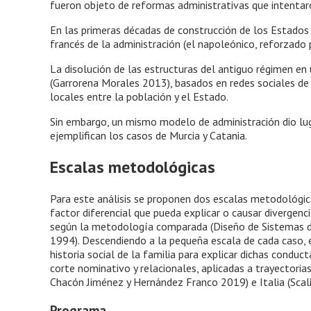
fueron objeto de reformas administrativas que intentaron
En las primeras décadas de construcción de los Estados l
francés de la administración (el napoleónico, reforzado p
La disolución de las estructuras del antiguo régimen en 
(Garrorena Morales 2013), basados en redes sociales de
locales entre la población y el Estado.
Sin embargo, un mismo modelo de administración dio lug
ejemplifican los casos de Murcia y Catania.
Escalas metodológicas
Para este análisis se proponen dos escalas metodológica
factor diferencial que pueda explicar o causar divergen
según la metodología comparada (Diseño de Sistemas de
1994). Descendiendo a la pequeña escala de cada caso, 
historia social de la familia para explicar dichas condu
corte nominativo y relacionales, aplicadas a trayectoria
Chacón Jiménez y Hernández Franco 2019) e Italia (Scal
Programa