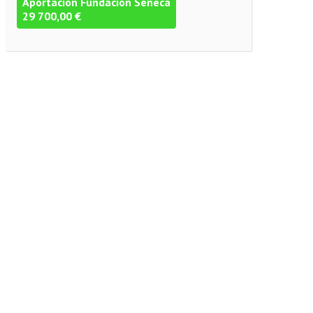
Aportación Fundación Séneca
29 700,00 €