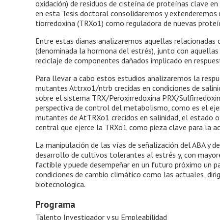
oxidación) de residuos de cisteína de proteínas clave en
en esta Tesis doctoral consolidaremos y extenderemos n
tiorredoxina (TRXo1) como reguladora de nuevas proteín
Entre estas dianas analizaremos aquellas relacionadas c
(denominada la hormona del estrés), junto con aquellas
reciclaje de componentes dañados implicado en respuest
Para llevar a cabo estos estudios analizaremos la respu
mutantes Attrxo1/ntrb crecidas en condiciones de sali
sobre el sistema TRX/Peroxirredoxina PRX/Sulfirredoxina
perspectiva de control del metabolismo, como es el ejerc
mutantes de AtTRXo1 crecidos en salinidad, el estado o
central que ejerce la TRXo1 como pieza clave para la ac
La manipulación de las vías de señalización del ABA y d
desarrollo de cultivos tolerantes al estrés y, con mayo
factible y puede desempeñar en un futuro próximo un pa
condiciones de cambio climático como las actuales, dirig
biotecnológica.
Programa
Talento Investigador y su Empleabilidad