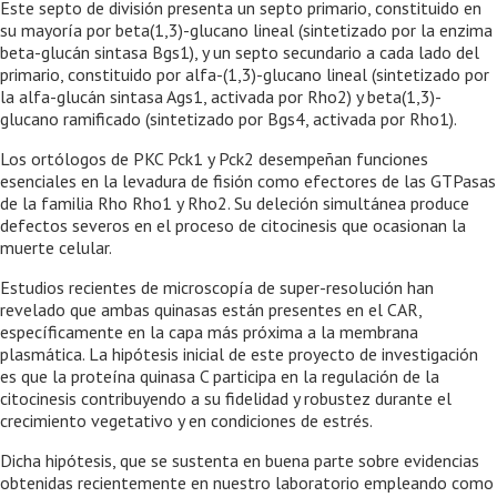
Este septo de división presenta un septo primario, constituido en
su mayoría por beta(1,3)-glucano lineal (sintetizado por la enzima
beta-glucán sintasa Bgs1), y un septo secundario a cada lado del
primario, constituido por alfa-(1,3)-glucano lineal (sintetizado por
la alfa-glucán sintasa Ags1, activada por Rho2) y beta(1,3)-
glucano ramificado (sintetizado por Bgs4, activada por Rho1).
Los ortólogos de PKC Pck1 y Pck2 desempeñan funciones
esenciales en la levadura de fisión como efectores de las GTPasas
de la familia Rho Rho1 y Rho2. Su deleción simultánea produce
defectos severos en el proceso de citocinesis que ocasionan la
muerte celular.
Estudios recientes de microscopía de super-resolución han
revelado que ambas quinasas están presentes en el CAR,
específicamente en la capa más próxima a la membrana
plasmática. La hipótesis inicial de este proyecto de investigación
es que la proteína quinasa C participa en la regulación de la
citocinesis contribuyendo a su fidelidad y robustez durante el
crecimiento vegetativo y en condiciones de estrés.
Dicha hipótesis, que se sustenta en buena parte sobre evidencias
obtenidas recientemente en nuestro laboratorio empleando como