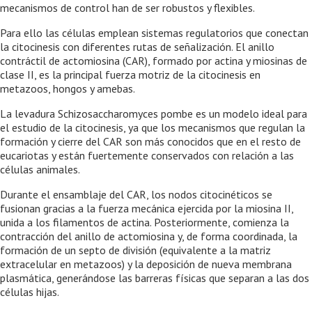
mecanismos de control han de ser robustos y flexibles.
Para ello las células emplean sistemas regulatorios que conectan
la citocinesis con diferentes rutas de señalización. El anillo
contráctil de actomiosina (CAR), formado por actina y miosinas de
clase II, es la principal fuerza motriz de la citocinesis en
metazoos, hongos y amebas.
La levadura Schizosaccharomyces pombe es un modelo ideal para
el estudio de la citocinesis, ya que los mecanismos que regulan la
formación y cierre del CAR son más conocidos que en el resto de
eucariotas y están fuertemente conservados con relación a las
células animales.
Durante el ensamblaje del CAR, los nodos citocinéticos se
fusionan gracias a la fuerza mecánica ejercida por la miosina II,
unida a los filamentos de actina. Posteriormente, comienza la
contracción del anillo de actomiosina y, de forma coordinada, la
formación de un septo de división (equivalente a la matriz
extracelular en metazoos) y la deposición de nueva membrana
plasmática, generándose las barreras físicas que separan a las dos
células hijas.