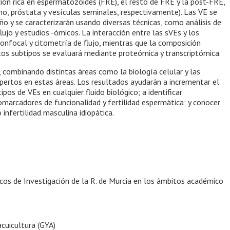
ción rica en espermatozoides (FRE), el resto de FRE y la post-FRE,
imo, próstata y vesículas seminales, respectivamente). Las VE se
o y se caracterizarán usando diversas técnicas, como análisis de
ujo y estudios -ómicos. La interacción entre las sVEs y los
onfocal y citometría de flujo, mientras que la composición
os subtipos se evaluará mediante proteómica y transcriptómica.
, combinando distintas áreas como la biología celular y las
xpertos en estas áreas. Los resultados ayudarán a incrementar el
os de VEs en cualquier fluido biológico; a identificar
marcadores de funcionalidad y fertilidad espermática; y conocer
infertilidad masculina idiopática.
icos de Investigación de la R. de Murcia en los ámbitos académico
acuicultura (GYA)