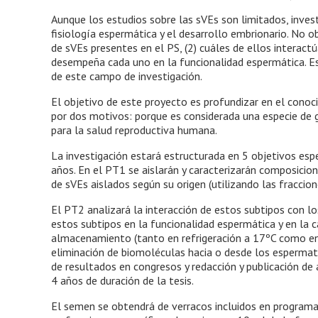
Aunque los estudios sobre las sVEs son limitados, investi
fisiología espermática y el desarrollo embrionario. No o
de sVEs presentes en el PS, (2) cuáles de ellos interact
desempeña cada uno en la funcionalidad espermática. Es
de este campo de investigación.
El objetivo de este proyecto es profundizar en el conoci
por dos motivos: porque es considerada una especie de 
para la salud reproductiva humana.
La investigación estará estructurada en 5 objetivos espe
años. En el PT1 se aislarán y caracterizarán composici
de sVEs aislados según su origen (utilizando las fraccio
El PT2 analizará la interacción de estos subtipos con l
estos subtipos en la funcionalidad espermática y en la 
almacenamiento (tanto en refrigeración a 17ºC como en 
eliminación de biomoléculas hacia o desde los espermat
de resultados en congresos y redacción y publicación de ar
4 años de duración de la tesis.
El semen se obtendrá de verracos incluidos en programas