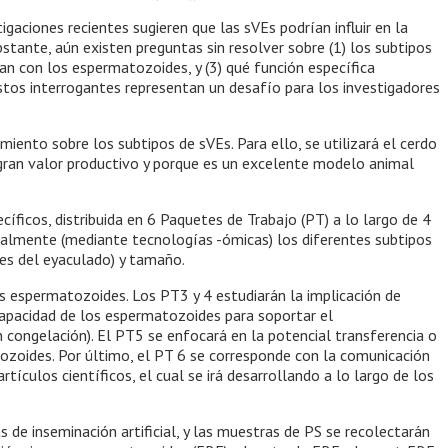
gaciones recientes sugieren que las sVEs podrían influir en la
bstante, aún existen preguntas sin resolver sobre (1) los subtipos
úan con los espermatozoides, y (3) qué función específica
tos interrogantes representan un desafío para los investigadores
miento sobre los subtipos de sVEs. Para ello, se utilizará el cerdo
gran valor productivo y porque es un excelente modelo animal
cíficos, distribuida en 6 Paquetes de Trabajo (PT) a lo largo de 4
onalmente (mediante tecnologías -ómicas) los diferentes subtipos
nes del eyaculado) y tamaño.
os espermatozoides. Los PT3 y 4 estudiarán la implicación de
capacidad de los espermatozoides para soportar el
congelación). El PT5 se enfocará en la potencial transferencia o
ozoides. Por último, el PT 6 se corresponde con la comunicación
tículos científicos, el cual se irá desarrollando a lo largo de los
 de inseminación artificial, y las muestras de PS se recolectarán