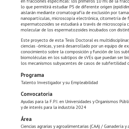
en fracciones específicas: los primeros 10 ml de la frac
lo que permitirá estudiar PS de diferente origen (epidíd
aislarán mediante cromatografía de exclusión por tamañ
nanopartículas, microscopía electrónica, citometría de fl
espermatozoides se estudiará a través de microscopía c
molecular de los espermatozoides incubados con distint
Este proyecto de esta Tesis Doctoral es multidisciplinar
ciencias -ómicas, y será desarrollado por un equipo de e
conocimiento sobre la composición y función de los subtip
biomoléculas en los subtipos de sVEs que puedan ser bio
los mecanismos subyacentes de casos de subfertilidad o 
Programa
Talento Investigador y su Empleabilidad
Convocatoria
Ayudas para la F.P.I. en Universidades y Organismos Públ
y de interés para la industria 2024
Área
Ciencias agrarias y agroalimentarias (CAA) / Ganadería y 