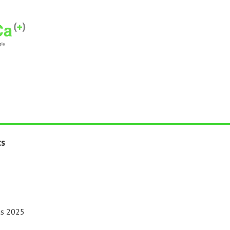
cs
cas 2025