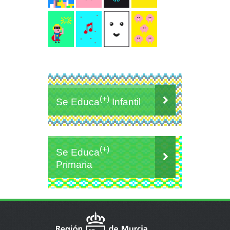
(+)
Se Educa
Infantil
(+)
Se Educa
Primaria