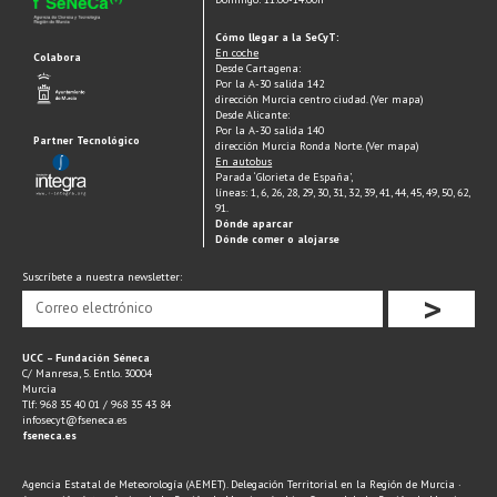
Cómo llegar a la SeCyT:
En coche
Colabora
Desde Cartagena:
Por la A-30 salida 142
dirección Murcia centro ciudad. (Ver mapa)
Desde Alicante:
Por la A-30 salida 140
Partner Tecnológico
dirección Murcia Ronda Norte. (Ver mapa)
En autobus
Parada ‘Glorieta de España’,
líneas: 1, 6, 26, 28, 29, 30, 31, 32, 39, 41, 44, 45, 49, 50, 62,
91.
Dónde aparcar
Dónde comer o alojarse
Suscríbete a nuestra newsletter:
>
UCC – Fundación Séneca
C/ Manresa, 5. Entlo. 30004
Murcia
Tlf: 968 35 40 01 / 968 35 43 84
infosecyt@fseneca.es
fseneca.es
Agencia Estatal de Meteorología (AEMET). Delegación Territorial en la Región de Murcia ·