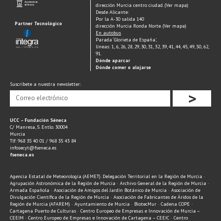
dirección Murcia centro ciudad. (Ver mapa)
Desde Alicante:
Por la A-30 salida 140
Partner Tecnológico
dirección Murcia Ronda Norte. (Ver mapa)
En autobus
Parada ‘Glorieta de España’,
líneas: 1, 6, 26, 28, 29, 30, 31, 32, 39, 41, 44, 45, 49, 50, 62,
91.
Dónde aparcar
Dónde comer o alojarse
Suscríbete a nuestra newsletter:
>
UCC – Fundación Séneca
C/ Manresa, 5. Entlo. 30004
Murcia
Tlf: 968 35 40 01 / 968 35 43 84
infosecyt@fseneca.es
fseneca.es
Agencia Estatal de Meteorología (AEMET). Delegación Territorial en la Región de Murcia ·
Agrupación Astronómica de la Región de Murcia · Archivo General de la Región de Murcia ·
Armada Española · Asociación de Amigos del Jardín Botánico de Murcia · Asociación de
Divulgación Científica de la Región de Murcia · Asociación de Fabricantes de Áridos de la
Región de Murcia (AFAREM) · Ayuntamiento de Murcia · BiotecMur · Cadena COPE ·
Cartagena Puerto de Culturas · Centro Europeo de Empresas e Innovación de Murcia –
CEEIM · Centro Europeo de Empresas e Innovación de Cartagena – CEEIC · Centro