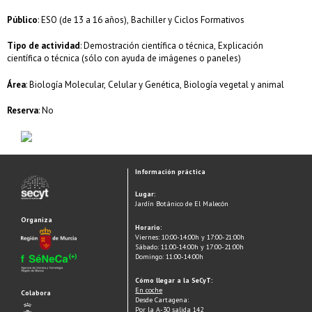
Público
: ESO (de 13 a 16 años), Bachiller y Ciclos Formativos
Tipo de actividad
: Demostración científica o técnica, Explicación
científica o técnica (sólo con ayuda de imágenes o paneles)
Área
: Biología Molecular, Celular y Genética, Biología vegetal y animal
Reserva
: No
Información práctica
Lugar:
Jardín Botánico de El Malecón
Organiza
Horario:
Viernes: 10:00-14:00h y 17:00-21:00h
Sábado: 11:00-14:00h y 17:00-21:00h
Domingo: 11:00-14:00h
Cómo llegar a la SeCyT:
En coche
Colabora
Desde Cartagena:
Por la A-30 salida 142