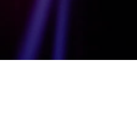
FUNDACIÓN SÉNECA
CASETA FUNDACIÓN SÉNECA
idades creativas de los niños y niñas
divertida.