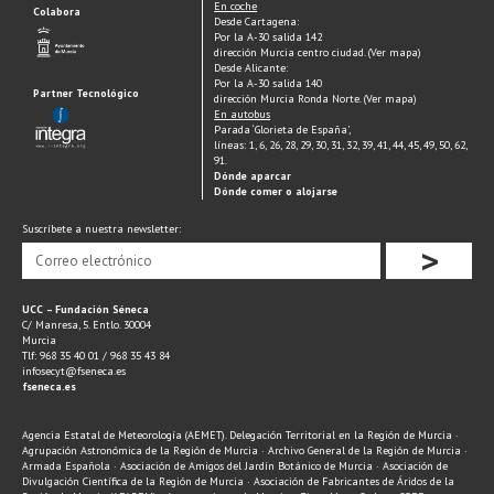
En coche
Colabora
Desde Cartagena:
Por la A-30 salida 142
dirección Murcia centro ciudad. (Ver mapa)
Desde Alicante:
Por la A-30 salida 140
Partner Tecnológico
dirección Murcia Ronda Norte. (Ver mapa)
En autobus
Parada ‘Glorieta de España’,
líneas: 1, 6, 26, 28, 29, 30, 31, 32, 39, 41, 44, 45, 49, 50, 62,
91.
Dónde aparcar
Dónde comer o alojarse
Suscríbete a nuestra newsletter:
>
UCC – Fundación Séneca
C/ Manresa, 5. Entlo. 30004
Murcia
Tlf: 968 35 40 01 / 968 35 43 84
infosecyt@fseneca.es
fseneca.es
Agencia Estatal de Meteorología (AEMET). Delegación Territorial en la Región de Murcia ·
Agrupación Astronómica de la Región de Murcia · Archivo General de la Región de Murcia ·
Armada Española · Asociación de Amigos del Jardín Botánico de Murcia · Asociación de
Divulgación Científica de la Región de Murcia · Asociación de Fabricantes de Áridos de la