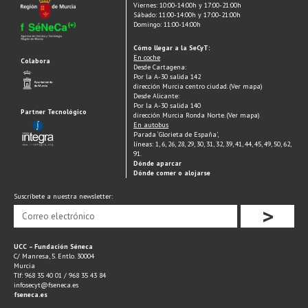
Viernes: 10:00-14:00h y 17:00-21:00h
Sábado: 11:00-14:00h y 17:00-21:00h
Domingo: 11:00-14:00h
Cómo llegar a la SeCyT:
En coche
Colabora
Desde Cartagena:
Por la A-30 salida 142
dirección Murcia centro ciudad. (Ver mapa)
Desde Alicante:
Por la A-30 salida 140
Partner Tecnológico
dirección Murcia Ronda Norte. (Ver mapa)
En autobus
Parada ‘Glorieta de España’,
líneas: 1, 6, 26, 28, 29, 30, 31, 32, 39, 41, 44, 45, 49, 50, 62,
91.
Dónde aparcar
Dónde comer o alojarse
Suscríbete a nuestra newsletter:
>
UCC – Fundación Séneca
C/ Manresa, 5. Entlo. 30004
Murcia
Tlf: 968 35 40 01 / 968 35 43 84
infosecyt@fseneca.es
fseneca.es