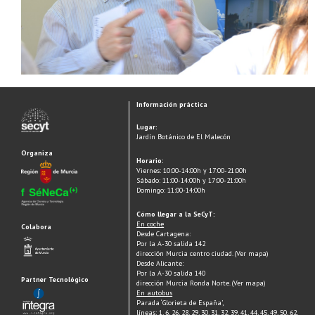
Información práctica
Lugar:
Jardín Botánico de El Malecón
Organiza
Horario:
Viernes: 10:00-14:00h y 17:00-21:00h
Sábado: 11:00-14:00h y 17:00-21:00h
Domingo: 11:00-14:00h
Cómo llegar a la SeCyT:
En coche
Colabora
Desde Cartagena:
Por la A-30 salida 142
dirección Murcia centro ciudad. (Ver mapa)
Desde Alicante:
Por la A-30 salida 140
Partner Tecnológico
dirección Murcia Ronda Norte. (Ver mapa)
En autobus
Parada ‘Glorieta de España’,
líneas: 1, 6, 26, 28, 29, 30, 31, 32, 39, 41, 44, 45, 49, 50, 62,