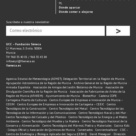
91.
Dónde aparcar
Dónde comer o alojarse
Suscríbete a nuestra newsletter:
>
UCC – Fundación Séneca
C/ Manresa, 5. Entlo. 30004
Murcia
Tlf: 968 35 40 01 / 968 35 43 84
infosecyt@fseneca.es
fseneca.es
Agencia Estatal de Meteorología (AEMET). Delegación Territorial en la Región de Murcia ·
Agrupación Astronómica de la Región de Murcia · Archivo General de la Región de Murcia ·
Armada Española · Asociación de Amigos del Jardín Botánico de Murcia · Asociación de
Divulgación Científica de la Región de Murcia · Asociación de Fabricantes de Áridos de la
Región de Murcia (AFAREM) · Ayuntamiento de Murcia · BiotecMur · Cadena COPE ·
Cartagena Puerto de Culturas · Centro Europeo de Empresas e Innovación de Murcia –
CEEIM · Centro Europeo de Empresas e Innovación de Cartagena – CEEIC · Centro
Tecnológico de la Construcción · Centro Tecnológico del Metal · Centro Tecnológico de las
Tecnologías de la Información y las Comunicaciones · Centro Tecnológico Naval y del Mar ·
Centro Tecnológico del Calzado y del Plástico · Centro Tecnológico de la Energía y el Medio
Ambiente · Centro Tecnológico del Mueble y la Madera · Centro Tecnológico Nacional de la
Conserva y Alimentación · Centro Tecnológico del Mármol, Piedra y Materiales · Cocina Kids
· Colegio Oficial y Asociación de Químicos de Murcia · Conectados · Convientoafavor · CSIC –
Centro de Edafología y Biología Aplicada del Segura (CEBAS) · David Meseguer · Dirección