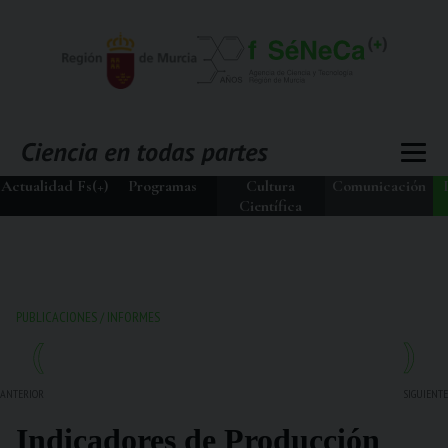
Actualidad Fs(+)
Programas
Cultura
Comunicación
Científica
PUBLICACIONES
/
INFORMES
ANTERIOR
SIGUIENTE
Indicadores de Producción