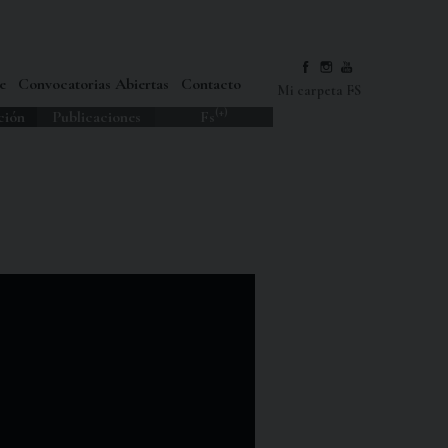
e
Convocatorias Abiertas
Contacto
Mi carpeta FS
(+)
ción
Publicaciones
Fs