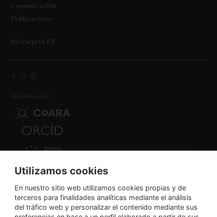
Comunicación
Publicaciones
Mi carpeta FS
Miembro de:
Utilizamos cookies
Nodo Regional
En nuestro sitio web utilizamos cookies propias y de
terceros para finalidades analíticas mediante el análisis
del tráfico web y personalizar el contenido mediante sus
NextGenerationEU
preferencias en base a un perfil elaborado a partir de sus