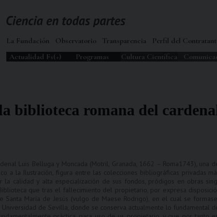
La Fundación
Observatorio
Transparencia
Perfil del Contratant
Actualidad Fs(+)
Programas
Cultura Científica
Comunica
la biblioteca romana del cardena
rdenal Luis Belluga y Moncada (Motril, Granada, 1662 – Roma1743), una d
co a la Ilustración, figura entre las colecciones bibliográficas privadas
or la calidad y alta especialización de sus fondos, pródigos en obras si
iblioteca que tras el fallecimiento del propietario, por expresa disposició
 Santa María de Jesús (vulgo de Maese Rodrigo), en el cual se formase a
a Universidad de Sevilla, donde se conserva actualmente lo fundamental de
fundamentalmente práctica, para uso de us propietario, y que por tanto e