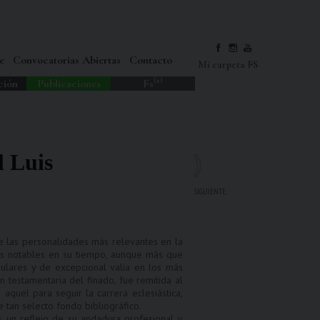
e
Convocatorias Abiertas
Contacto
Mi carpeta FS
(+)
ción
Publicaciones
Fs
l Luis
SIGUIENTE
e las personalidades más relevantes en la
 más notables en su tiempo, aunque más que
ngulares y de excepcional valía en los más
n testamentaria del finado, fue remitida al
quel para seguir la carrera eclesiástica,
 tan selecto fondo bibliográfico.
s un reflejo de su andadura profesional y