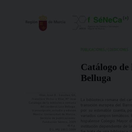
PUBLICACIONES
/
COEDICIONES
Catálogo de 
Belluga
Vilar, Juan B.; Sánchez Gil,
Francisco Víctor y Vilar, Mª José
La biblioteca romana del ca
Catálogo de la biblioteca romana
transición europea del Barro
del cardenal Luis Belluga:
por su estimable cuantía, p
transcripción, estudio y edición
Murcia: Universidad de Murcia,
variados campos temáticos. B
Servicio de publicaciones:
hispalense Colegio Mayor de
Fundación Séneca, 2009
institución dependiente de l
454 p.
D.L. MU 1851-2009
Se trata de una biblioteca 