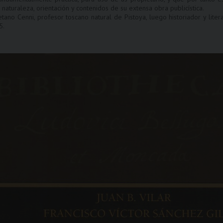
naturaleza, orientación y contenidos de su extensa obra publicística.
tano Cenni, profesor toscano natural de Pistoya, luego historiador y liter
5.