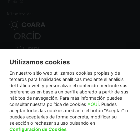
Miembro de:
Utilizamos cookies
Nodo Regional
En nuestro sitio web utilizamos cookies propias y de
terceros para finalidades analíticas mediante el análisis
del tráfico web y personalizar el contenido mediante sus
NextGenerationEU
preferencias en base a un perfil elaborado a partir de sus
hábitos de navegación. Para más información puedes
consultar nuestra política de cookies
AQUÍ
. Puedes
aceptar todas las cookies mediante el botón "Aceptar" o
puedes aceptarlas de forma concreta, modificar su
La Fundación Séneca-Agencia de Ciencia y Tecnología de la Región de Murcia es una
selección o rechazar su uso pulsando en
entidad sin ánimo de lucro, bajo forma de fundación del sector público autonómico, inscrita
Configuración de Cookies
con el número 1-15 en el Registro de Fundaciones de la Región de Murcia.