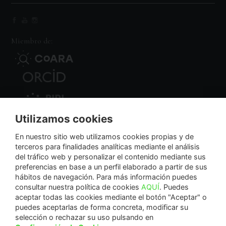
Miembro de:
Utilizamos cookies
Nodo Regional
En nuestro sitio web utilizamos cookies propias y de
terceros para finalidades analíticas mediante el análisis
del tráfico web y personalizar el contenido mediante sus
NextGenerationEU
preferencias en base a un perfil elaborado a partir de sus
hábitos de navegación. Para más información puedes
consultar nuestra política de cookies
AQUÍ
. Puedes
aceptar todas las cookies mediante el botón "Aceptar" o
puedes aceptarlas de forma concreta, modificar su
La Fundación Séneca-Agencia de Ciencia y Tecnología de la Región de Murcia es una
selección o rechazar su uso pulsando en
entidad sin ánimo de lucro, bajo forma de fundación del sector público autonómico, inscrita