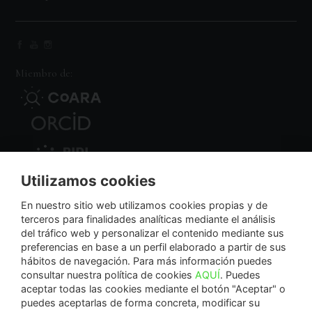
Miembro de:
Utilizamos cookies
Nodo Regional
En nuestro sitio web utilizamos cookies propias y de
terceros para finalidades analíticas mediante el análisis
del tráfico web y personalizar el contenido mediante sus
NextGenerationEU
preferencias en base a un perfil elaborado a partir de sus
hábitos de navegación. Para más información puedes
consultar nuestra política de cookies
AQUÍ
. Puedes
aceptar todas las cookies mediante el botón "Aceptar" o
puedes aceptarlas de forma concreta, modificar su
La Fundación Séneca-Agencia de Ciencia y Tecnología de la Región de Murcia es una