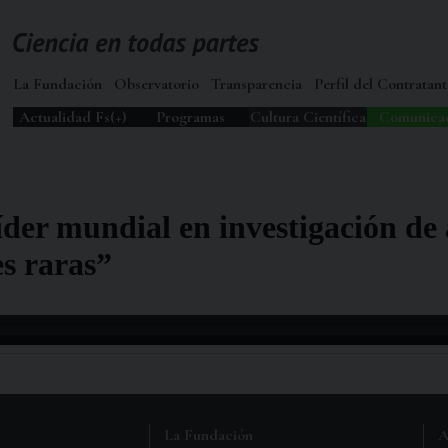
La Fundación
Observatorio
Transparencia
Perfil del Contratant
Actualidad Fs(+)
Programas
Cultura Científica
Comunica
íder mundial en investigación de
s raras”
La Fundación
A