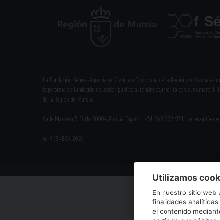
La Fundación Séneca-Agencia de Ciencia y Tecnología de la Región de Murcia es un
bajo forma de fundación del sector público autonómico, inscrita con el número 1-1
de la Región de Murcia.
Calle Manresa, 5, Entlo. 30004. Murcia, España | +34 968 222 971 | seneca@fsenec
© F SÉNECA 2026
Utilizamos cook
En nuestro sitio web 
finalidades analíticas
el contenido mediante