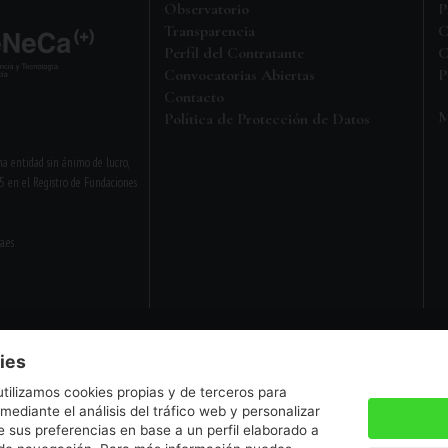
Observatorio
P
Transparencia
C
Perfil del Contratante
C
Convocatorias Abiertas
P
Contacto
M
Política de Protección de Datos
a entidad sin ánimo de lucro,
5 en el Registro de Fundaciones
a.es
Aviso legal
•
Política de privacidad
ies
utilizamos cookies propias y de terceros para
 mediante el análisis del tráfico web y personalizar
 sus preferencias en base a un perfil elaborado a