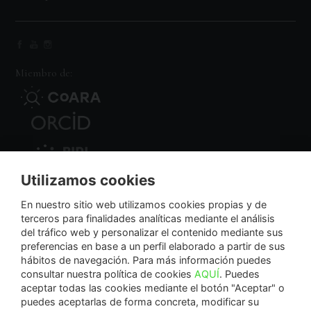
Miembro de:
Utilizamos cookies
Nodo Regional
En nuestro sitio web utilizamos cookies propias y de
terceros para finalidades analíticas mediante el análisis
del tráfico web y personalizar el contenido mediante sus
NextGenerationEU
preferencias en base a un perfil elaborado a partir de sus
hábitos de navegación. Para más información puedes
consultar nuestra política de cookies
AQUÍ
. Puedes
aceptar todas las cookies mediante el botón "Aceptar" o
puedes aceptarlas de forma concreta, modificar su
La Fundación Séneca-Agencia de Ciencia y Tecnología de la Región de Murcia es una