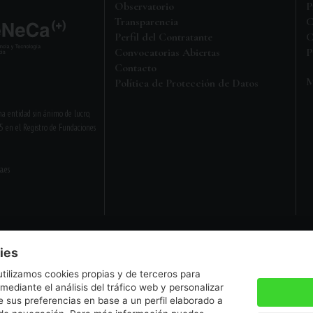
Observatorio
P
Transparencia
C
Perfil del Contratante
C
Convocatorias Abiertas
P
Contacto
M
Política de Protección de Datos
a entidad sin ánimo de lucro,
5 en el Registro de Fundaciones
a.es
Aviso legal
•
Política de privacidad
ies
utilizamos cookies propias y de terceros para
 mediante el análisis del tráfico web y personalizar
 sus preferencias en base a un perfil elaborado a