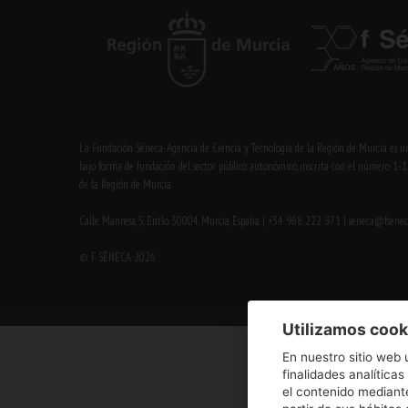
La Fundación Séneca-Agencia de Ciencia y Tecnología de la Región de Murcia es un
bajo forma de fundación del sector público autonómico, inscrita con el número 1-1
de la Región de Murcia.
Calle Manresa, 5, Entlo. 30004. Murcia, España | +34 968 222 971 | seneca@fsenec
© F SÉNECA 2026
Utilizamos cook
En nuestro sitio web 
finalidades analíticas
el contenido mediante