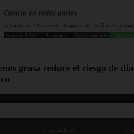
La Fundación
Observatorio
Transparencia
Perfil del Contratant
Actualidad Fs(+)
Programas
Cultura Científica
Comunica
nos grasa reduce el riesgo de dia
ico
La Fundación
A