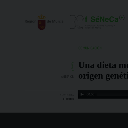
COMUNICACIÓN
Una dieta me
origen genét
ANTERIOR
Audio
00:00
15/11/2016
Player
diabetes