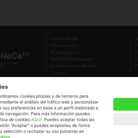
La Fundación
A
Observatorio
P
Transparencia
C
Perfil del Contratante
C
Convocatorias Abiertas
P
Contacto
M
Política de Protección de Datos
ies
a entidad sin ánimo de lucro,
utilizamos cookies propias y de terceros para
5 en el Registro de Fundaciones
 mediante el análisis del tráfico web y personalizar
 sus preferencias en base a un perfil elaborado a
s de navegación. Para más información puedes
a.es
ítica de cookies
AQUÍ
. Puedes aceptar todas las
botón "Aceptar" o puedes aceptarlas de forma
su selección o rechazar su uso pulsando en
okies