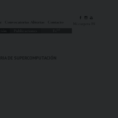
e
Convocatorias Abiertas
Contacto
Mi carpeta FS
(+)
ción
Publicaciones
Fs
TERIA DE SUPERCOMPUTACIÓN