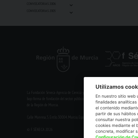
⌄
CONVOCATORIAS 2006
⌄
CONVOCATORIAS 2005
Utilizamos cook
La Fundación Séneca-Agencia de Ciencia y Tecnología de la Región de Murcia es un
En nuestro sitio web 
bajo forma de fundación del sector público autonómico, inscrita con el número 1-1
finalidades analíticas
de la Región de Murcia.
el contenido mediante
partir de sus hábito
Calle Manresa, 5, Entlo. 30004. Murcia, España | +34 968 222 971 | seneca@fsenec
consultar nuestra pol
cookies mediante el 
© F SÉNECA 2026
concreta, modificar 
Configuración de Co