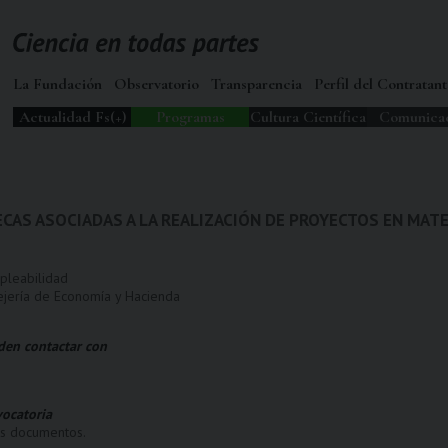
La Fundación
Observatorio
Transparencia
Perfil del Contratant
Actualidad Fs(+)
Programas
Cultura Científica
Comunica
ECAS ASOCIADAS A LA REALIZACIÓN DE PROYECTOS EN MA
pleabilidad
ejería de Economía y Hacienda
den contactar con
ocatoria
os documentos.