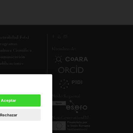
ctualidad Fs(+)
rogramas
Miembro de:
ultura Científica
omunicación
ublicaciones
i carpeta FS
Nodo Regional
Aceptar
Rechazar
NextGenerationEU