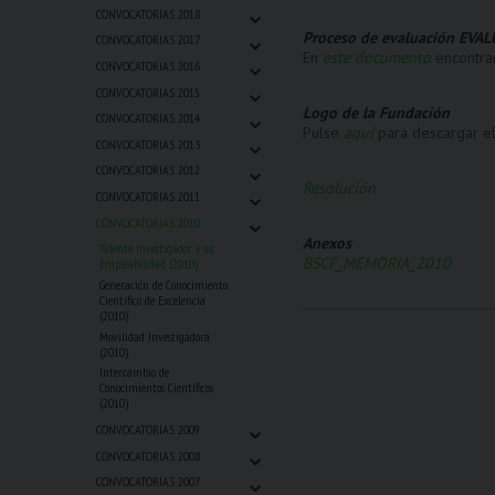
⌄
CONVOCATORIAS 2018
⌄
Proceso de evaluación EVA
CONVOCATORIAS 2017
En
este documento
encontrar
⌄
CONVOCATORIAS 2016
⌄
CONVOCATORIAS 2015
⌄
Logo de la Fundación
CONVOCATORIAS 2014
Pulse
aquí
para descargar el
⌄
CONVOCATORIAS 2013
⌄
CONVOCATORIAS 2012
Resolución
⌄
CONVOCATORIAS 2011
⌄
CONVOCATORIAS 2010
Anexos
Talento Investigador y su
BSCF_MEMORIA_2010
Empleabilidad (2010)
Generación de Conocimiento
Científico de Excelencia
(2010)
Movilidad Investigadora
(2010)
Intercambio de
Conocimientos Científicos
(2010)
⌄
CONVOCATORIAS 2009
⌄
CONVOCATORIAS 2008
⌄
CONVOCATORIAS 2007