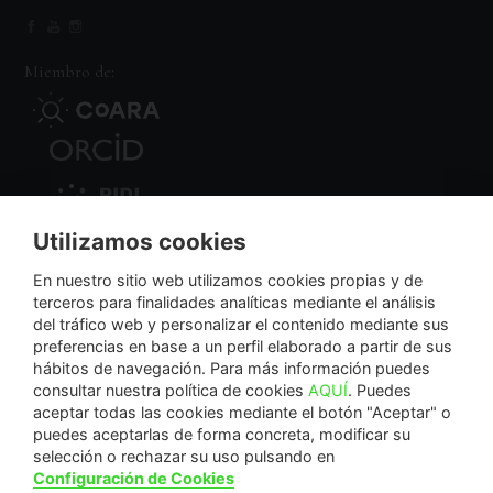
Miembro de:
Utilizamos cookies
Nodo Regional
En nuestro sitio web utilizamos cookies propias y de
terceros para finalidades analíticas mediante el análisis
del tráfico web y personalizar el contenido mediante sus
NextGenerationEU
preferencias en base a un perfil elaborado a partir de sus
hábitos de navegación. Para más información puedes
consultar nuestra política de cookies
AQUÍ
. Puedes
aceptar todas las cookies mediante el botón "Aceptar" o
puedes aceptarlas de forma concreta, modificar su
La Fundación Séneca-Agencia de Ciencia y Tecnología de la Región de Murcia es una
selección o rechazar su uso pulsando en
entidad sin ánimo de lucro, bajo forma de fundación del sector público autonómico, inscrita
Configuración de Cookies
con el número 1-15 en el Registro de Fundaciones de la Región de Murcia.