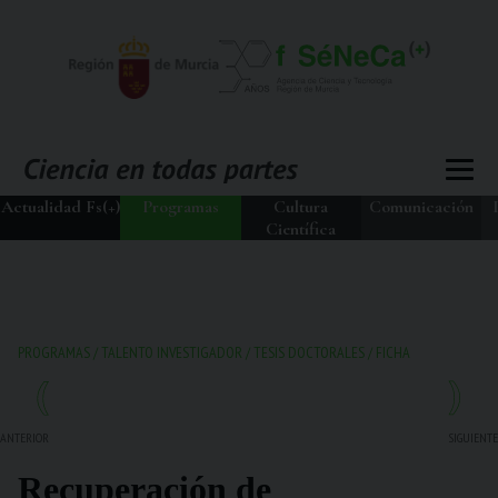
Actualidad Fs(+)
Programas
Cultura
Comunicación
Científica
PROGRAMAS
/
TALENTO INVESTIGADOR
/
TESIS DOCTORALES
/
FICHA
ANTERIOR
SIGUIENTE
Recuperación de