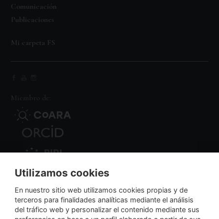
Comunicación
Publicaciones
Mi carpeta FS
Miembro de:
Utilizamos cookies
Nodo Regional
En nuestro sitio web utilizamos cookies propias y de
terceros para finalidades analíticas mediante el análisis
del tráfico web y personalizar el contenido mediante sus
NextGenerationEU