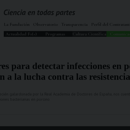
La Fundación
Observatorio
Transparencia
Perfil del Contratant
Actualidad Fs(+)
Programas
Cultura Científica
Comunica
s para detectar infecciones en p
 a la lucha contra las resistenci
recién galardonada por la Real Academia de Doctores de España, nos cuent
iones bacterianas en porcino