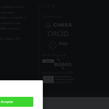
ctualidad Fs(+)
rogramas
Miembro de:
ultura Científica
omunicación
ublicaciones
i carpeta FS
Nodo Regional
NextGenerationEU
Aceptar