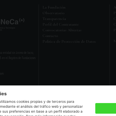
La Fundación
A
Observatorio
P
Transparencia
C
Perfil del Contratante
C
Convocatorias Abiertas
P
Contacto
M
Política de Protección de Datos
a entidad sin ánimo de lucro,
5 en el Registro de Fundaciones
a.es
ies
Aviso legal
•
Política de privacidad
utilizamos cookies propias y de terceros para
 mediante el análisis del tráfico web y personalizar
 sus preferencias en base a un perfil elaborado a