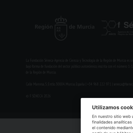
La Fundación Séneca-Agencia de Ciencia y Tecnología de la Región de Murcia es un
bajo forma de fundación del sector público autonómico, inscrita con el número 1-1
de la Región de Murcia.
Calle Manresa, 5, Entlo. 30004. Murcia, España | +34 968 222 971 | seneca@fsenec
© F SÉNECA 2026
Utilizamos cook
En nuestro sitio web 
finalidades analíticas
el contenido mediante