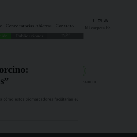
e
Convocatorias Abiertas
Contacto
Mi carpeta FS
(+)
ción
Publicaciones
Fs
orcino:
as”
SIGUIENTE
a cómo estos biomarcadores facilitarían el