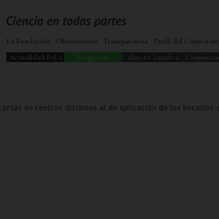
La Fundación
Observatorio
Transparencia
Perfil del Contratant
Actualidad Fs(+)
Programas
Cultura Científica
Comunica
ortas en centros distintos al de aplicación de los becarios