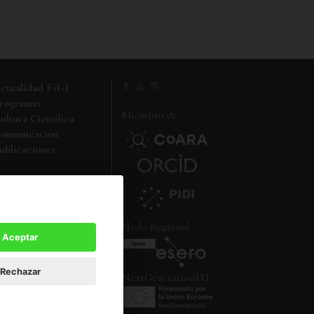
ctualidad Fs(+)
rogramas
Miembro de:
ultura Científica
omunicación
ublicaciones
i carpeta FS
Nodo Regional
Aceptar
Rechazar
NextGenerationEU