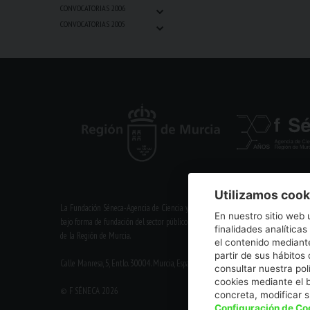
⌄
CONVOCATORIAS 2006
⌄
CONVOCATORIAS 2005
Utilizamos cook
La Fundación Séneca-Agencia de Ciencia y Tecnología de la Región de Murcia es un
En nuestro sitio web 
bajo forma de fundación del sector público autonómico, inscrita con el número 1-1
finalidades analíticas
de la Región de Murcia.
el contenido mediante
partir de sus hábito
Calle Manresa, 5, Entlo. 30004. Murcia, España | +34 968 222 971 | seneca@fsenec
consultar nuestra pol
cookies mediante el 
© F SÉNECA 2026
concreta, modificar 
Configuración de Co