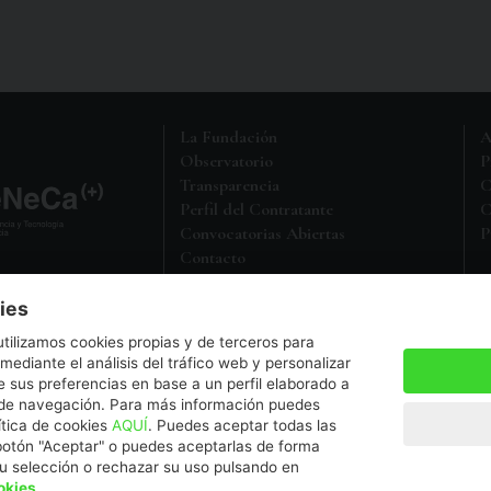
La Fundación
A
Observatorio
P
Transparencia
C
Perfil del Contratante
C
Convocatorias Abiertas
P
Contacto
M
Política de Protección de Datos
ies
a entidad sin ánimo de lucro,
utilizamos cookies propias y de terceros para
5 en el Registro de Fundaciones
 mediante el análisis del tráfico web y personalizar
 sus preferencias en base a un perfil elaborado a
s de navegación. Para más información puedes
a.es
ítica de cookies
AQUÍ
. Puedes aceptar todas las
botón "Aceptar" o puedes aceptarlas de forma
su selección o rechazar su uso pulsando en
okies