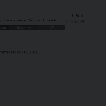
e
Convocatorias Abiertas
Contacto
Mi carpeta FS
(+)
ción
Publicaciones
Fs
-contratados FPI. 2010